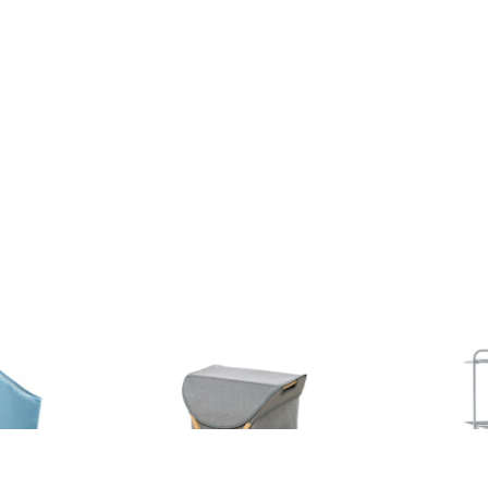
Kids Gerry,
Coș pentru rufe, Wenko Bahari,
Uscator rufe 
bambus, 79 l
33 m capacit
 bleu
tratat LDPE
199 lei
168 lei