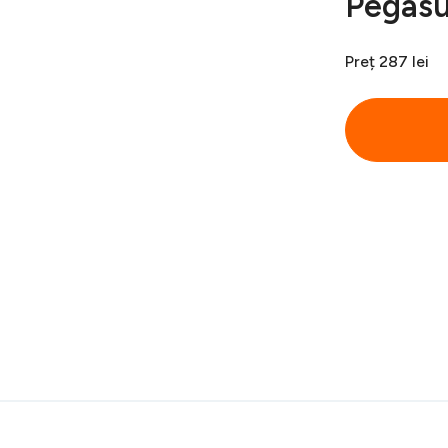
Pegasu
Preț
287 lei