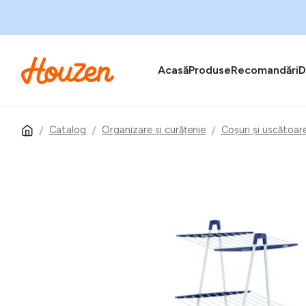
Acasă
Produse
Recomandări
D
Catalog
Organizare și curățenie
Coșuri și uscătoar