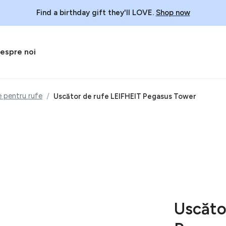
Find a birthday gift they'll LOVE.
Shop now
espre noi
e pentru rufe
Uscător de rufe LEIFHEIT Pegasus Tower
Uscăto