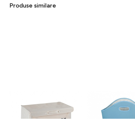
Produse similare
Cos pentru rufe cu 3
Cos pentru depozitare 
compartimente, mobil, Trivo Beige,
Wenko, 24 L,
Wenko, poliester/poliamida, 116 l,
poliester/polipropilena,
117 lei
71 lei
bej