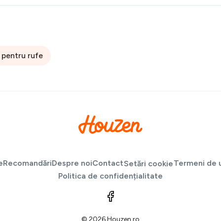
 pentru rufe
e
Recomandări
Despre noi
Contact
Termeni de u
Setări cookie
Politica de confidențialitate
© 2026 Houzen.ro