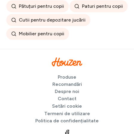
Pătuțuri pentru copii
Paturi pentru copii
Cutii pentru depozitare jucării
Mobilier pentru copii
Produse
Recomandări
Despre noi
Contact
Setări cookie
Termeni de utilizare
Politica de confidențialitate