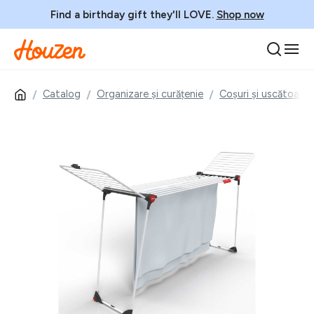
Find a birthday gift they'll LOVE.
Shop now
Catalog
Organizare și curățenie
Coșuri și uscătoare 