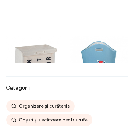
Cos pentru rufe cu 3
Cos pentru depozitare Kids
compartimente, mobil, Trivo
Gerry, Wenko, 24 L,
Beige, Wenko,
poliester/polipropilena, bleu
117 lei
71 lei
poliester/poliamida, 116 l,
bej
Categorii
Organizare și curățenie
Coșuri și uscătoare pentru rufe