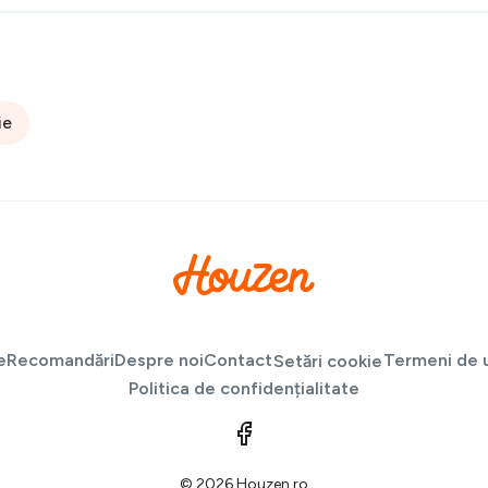
ie
e
Recomandări
Despre noi
Contact
Termeni de u
Setări cookie
Politica de confidențialitate
© 2026 Houzen.ro