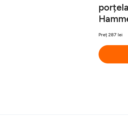
porțel
Hamme
Preț
287 lei