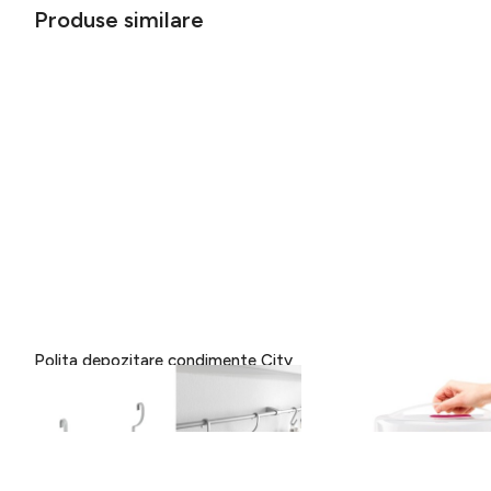
Produse similare
Polita depozitare condimente City
Suport portabil pentru 
Frost, Metaltex, 35x9x26 cm,
Metaltex, plastic, 8-1
metal/invelis Polytherm, argintiu
alb/roz
34 lei
121 lei