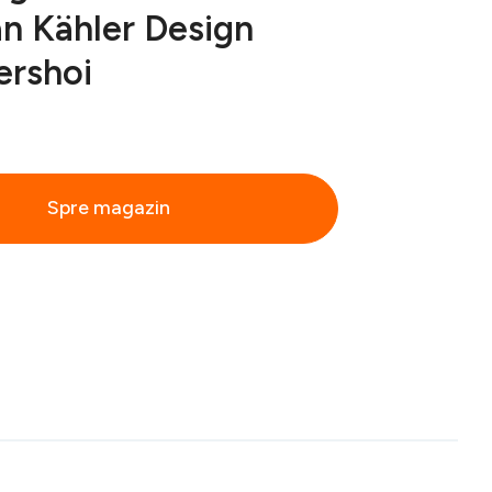
an Kähler Design
rshoi
Spre magazin