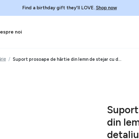
Find a birthday gift they'll LOVE.
Shop now
espre noi
rie
Suport prosoape de hârtie din lemn de stejar cu detaliu gri antracit din porțelan Kähler Design Hammershoi
Suport
din lem
detaliu