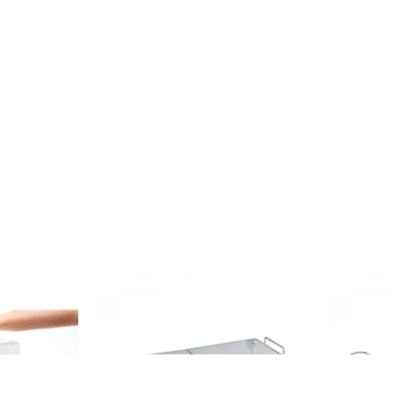
tort
Suport pentru bucatarie Wenko, 45
Scurgator de
5x30 cm,
x 15 x 20 cm, metal, argintiu
tacamuri Cle
47 cm, plasti
77 lei
136 lei