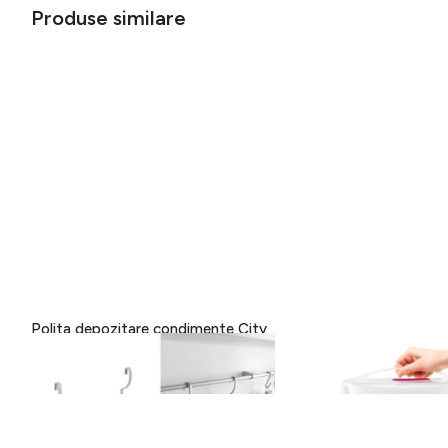
Produse similare
Polita depozitare condimente City
Suport portabil pentru 
Frost, Metaltex, 35x9x26 cm,
Metaltex, plastic, 8-1
metal/invelis Polytherm, argintiu
alb/roz
34 lei
121 lei