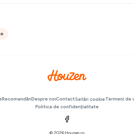
ie
e
Recomandări
Despre noi
Contact
Termeni de u
Setări cookie
Politica de confidențialitate
© 2026 Houzen.ro