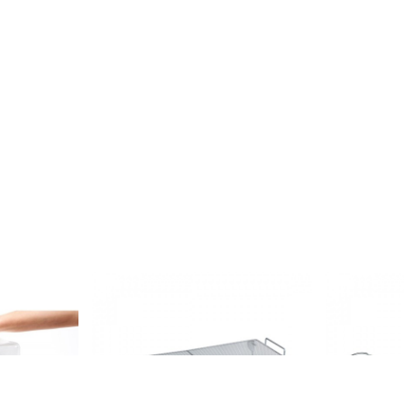
tort
Suport pentru bucatarie Wenko, 45
Scurgator de
5x30 cm,
x 15 x 20 cm, metal, argintiu
tacamuri Cle
47 cm, plasti
77 lei
136 lei