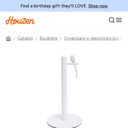
Find a birthday gift they'll LOVE.
Shop now
Catalog
Bucătărie
Organizare și depozitare bucătăr