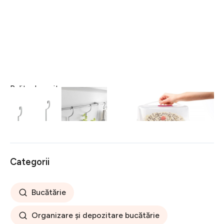
Polita depozitare
Suport portabil pentru tort
condimente City Frost,
Metaltex, plastic, 8-15x30
Metaltex, 35x9x26 cm,
cm, alb/roz
34 lei
121 lei
metal/invelis Polytherm,
argintiu
Categorii
Bucătărie
Organizare și depozitare bucătărie