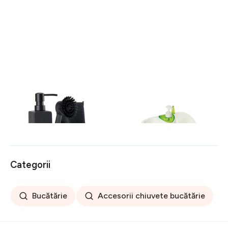
Suport pentru accesorii de
Dozator detergent vase cu
spălat negru din plastic/din
suport Snips, verde
silicon Singles – Zone
207 lei
36 lei
Categorii
Bucătărie
Accesorii chiuvete bucătărie