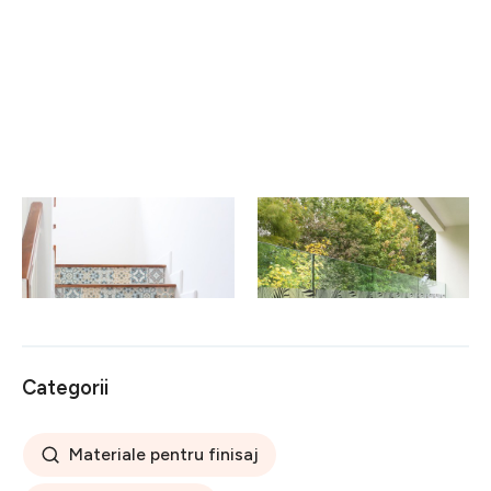
Set 2 autocolante pentru
Autocolant pentru geam
scări Ambiance Stylismo, 15
200x40 cm Classy Palm
x 105 cm
Leaves – Ambiance
79 lei
310 lei
Categorii
Materiale pentru finisaj