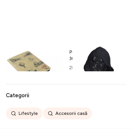
Husa iPad InArt,
Perna pentru gat cu gluga,
19.5x24.6x2 cm, Balloons
30x32 cm, poliester, gri
inchis
32 lei
28 lei
Categorii
Lifestyle
Accesorii casă