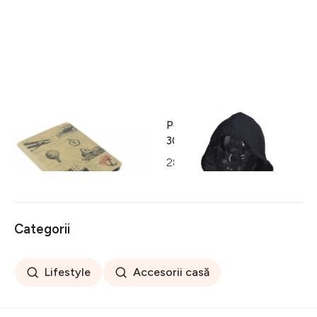
Husa iPad InArt,
Perna pentru gat cu gluga,
19.5x24.6x2 cm, Balloons
30x32 cm, poliester, gri
inchis
32 lei
28 lei
Categorii
Lifestyle
Accesorii casă