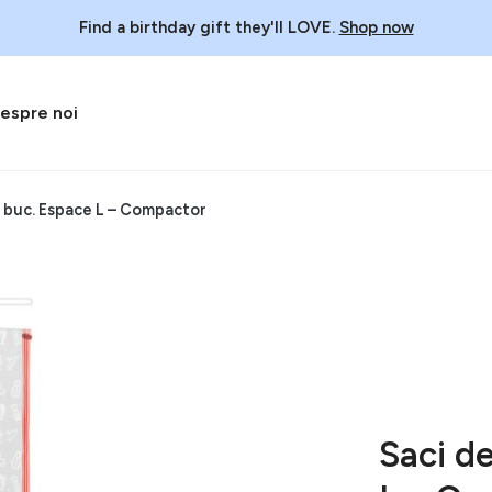
Find a birthday gift they'll LOVE.
Shop now
espre noi
2 buc. Espace L – Compactor
Saci d