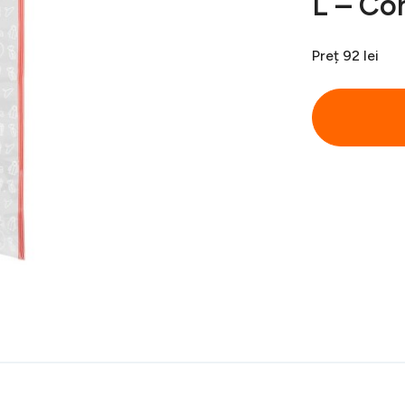
L – Co
Preț
92 lei