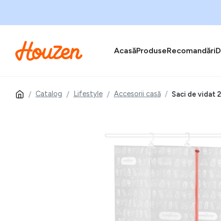
Acasă
Produse
Recomandări
D
Catalog
Lifestyle
Accesorii casă
Saci de vidat 