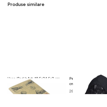
Produse similare
Husa iPad InArt, 19.5x24.6x2 cm,
Perna pentru gat cu gl
Balloons
cm, poliester, gri inchis
32 lei
28 lei