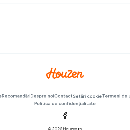
e
Recomandări
Despre noi
Contact
Termeni de u
Setări cookie
Politica de confidențialitate
© 2026 Houzen.ro