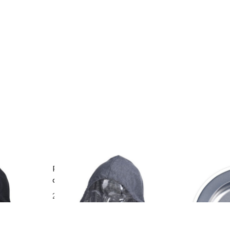
uga, 30x32
Perna pentru gat cu gluga, 30x32
Scrumiera G
cm, poliester, gri deschis
Ø14 cm, meta
28 lei
5 lei