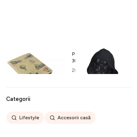
Husa iPad InArt,
Perna pentru gat cu gluga,
19.5x24.6x2 cm, Balloons
30x32 cm, poliester, gri
inchis
32 lei
28 lei
Categorii
Lifestyle
Accesorii casă