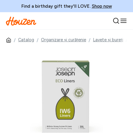
Find a birthday gift they'll LOVE.
Shop now
Catalog
Organizare și curățenie
Lavete și bureți
S