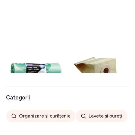
Saci de gunoi compostabili
Saci pentru aspirator de
20 buc 7 l - Addis
unică folosință 5 buc. –
Rayen
32 lei
90 lei
Categorii
Organizare și curățenie
Lavete și bureți