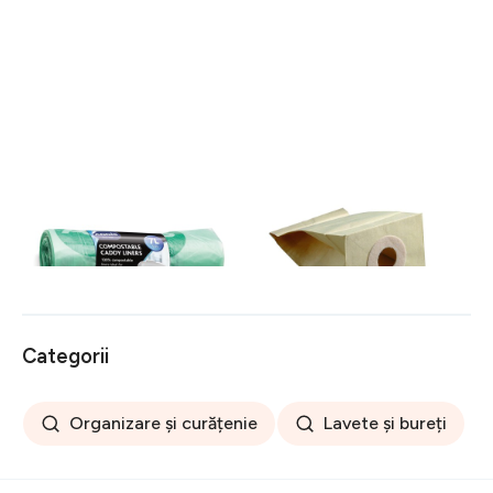
Saci de gunoi compostabili
Saci pentru aspirator de
20 buc 7 l - Addis
unică folosință 5 buc. –
Rayen
32 lei
90 lei
Categorii
Organizare și curățenie
Lavete și bureți