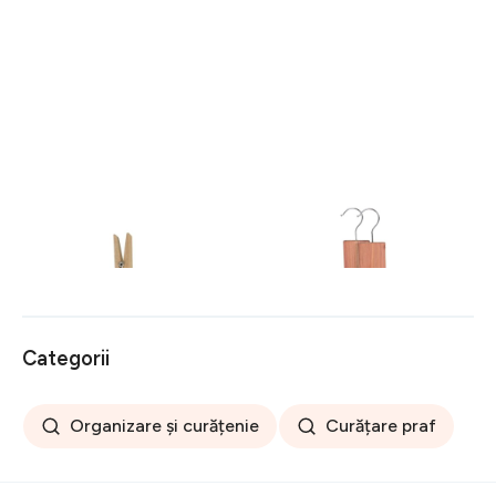
Set 50 cârlige din lemn
Set 34 bile din lemn de
pentru rufe Wenko Pegs
cedru pentru dulap
Compactor
39 lei
61 lei
Categorii
Organizare și curățenie
Curățare praf