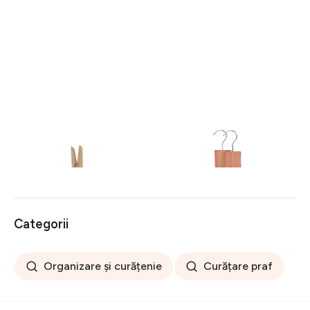
Set 50 cârlige din lemn
Set 34 bile din lemn de
pentru rufe Wenko Pegs
cedru pentru dulap
Compactor
39 lei
61 lei
Categorii
Organizare și curățenie
Curățare praf