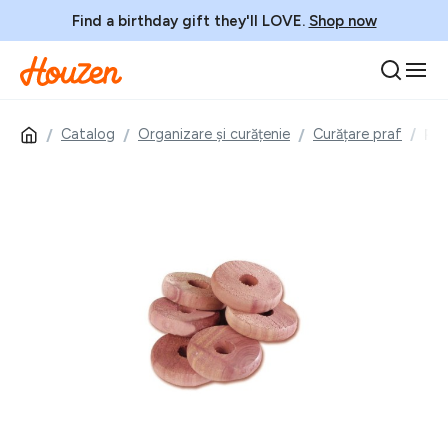
Find a birthday gift they'll LOVE.
Shop now
Catalog
Organizare și curățenie
Curățare praf