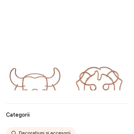
Suport decorativ perete
Suport decorativ perete
Buffalo, Metaltex, 32 x 34
Lion, Metaltex, 27 x 30 cm,
cm, inox, aramiu
inox, aramiu
88 lei
88 lei
Categorii
Decorațiuni și accesorii