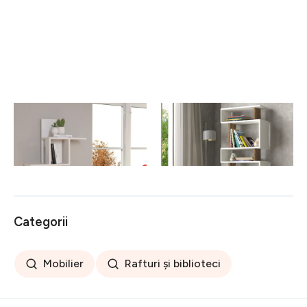
Raft pentru perete,
Biblioteca Blok, Woody
Homitis, Mill - White,
Fashion, 60x19.5x165 cm,
20x64x70 cm
alb/maro
88 lei
398 lei
Categorii
Mobilier
Rafturi și biblioteci