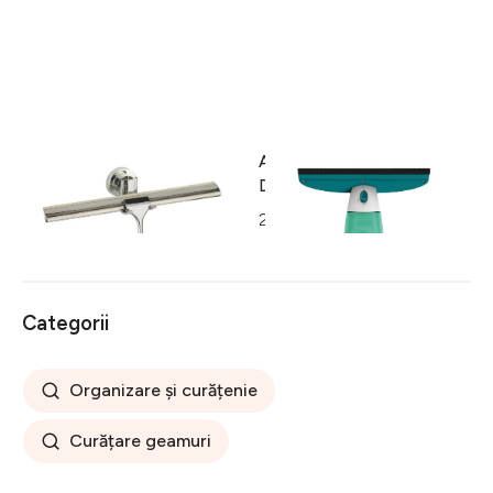
Racleta cu suport
Aspirator pentru ferestre
autoadeziv, Wenko, Bovino
Dry&amp;Clean, Leifheit,
Power-Loc®, 24.5 x 17 x 7
click-system, alb/verde
103 lei
291 lei
cm, inox
Categorii
Organizare și curățenie
Curățare geamuri