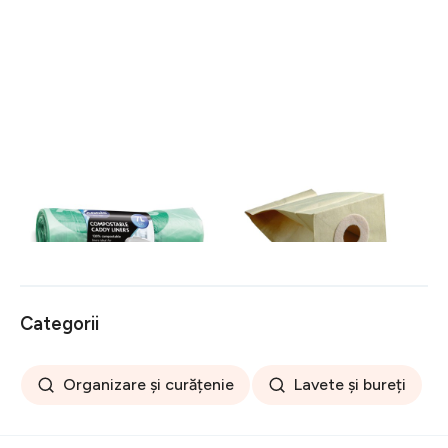
Saci de gunoi compostabili
Saci pentru aspirator de
20 buc 7 l - Addis
unică folosință 5 buc. –
Rayen
32 lei
90 lei
Categorii
Organizare și curățenie
Lavete și bureți