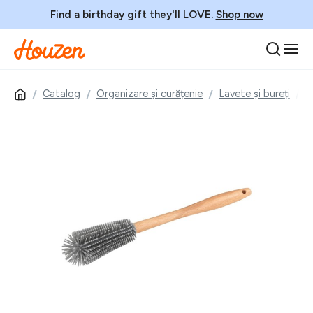
Find a birthday gift they'll LOVE.
Shop now
Catalog
Organizare și curățenie
Lavete și bureți
P