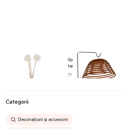
Set aromoterapie cu tava, 6
Spirala parfumata anti
piese, polipropilena/sticla
tantari pentru exterior
65 lei
11 lei
Categorii
Decorațiuni și accesorii