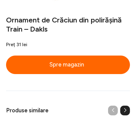
Ornament de Crăciun din polirășină
Train – Dakls
Preț
31 lei
Spre magazin
Produse similare