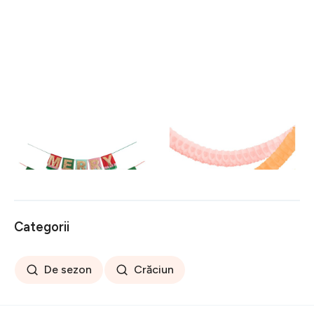
Ghirlandă de Crăciun Mery
Ghirlandă Honeycomb –
Christmas – Meri Meri
Meri Meri
116 lei
108 lei
Categorii
De sezon
Crăciun