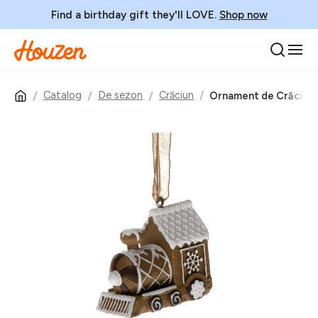
Find a birthday gift they'll LOVE.
Shop now
Catalog
De sezon
Crăciun
Ornament de Crăciun di