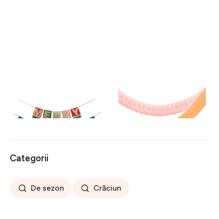
Ghirlandă de Crăciun Mery
Ghirlandă Honeycomb –
Christmas – Meri Meri
Meri Meri
116 lei
108 lei
Categorii
De sezon
Crăciun