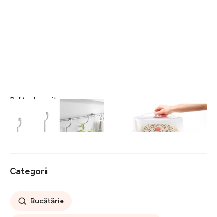
Polita depozitare
Suport portabil pentru tort
condimente City Frost,
Metaltex, plastic, 8-15x30
Metaltex, 35x9x26 cm,
cm, alb/roz
34 lei
121 lei
metal/invelis Polytherm,
argintiu
Categorii
Bucătărie