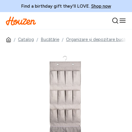
Find a birthday gift they'll LOVE.
Shop now
Catalog
Bucătărie
Organizare și depozitare bucătăr