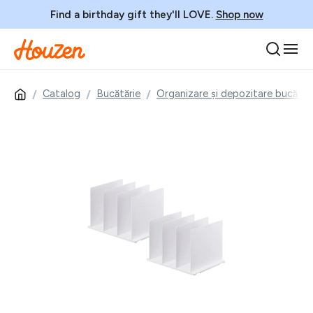
Find a birthday gift they'll LOVE.
Shop now
Catalog
Bucătărie
Organizare și depozitare bucătăr