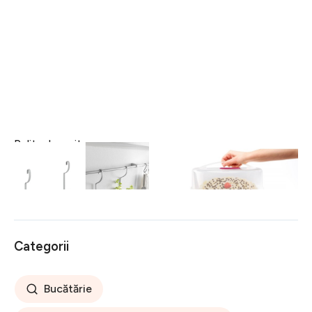
Polita depozitare
Suport portabil pentru tort
condimente City Frost,
Metaltex, plastic, 8-15x30
Metaltex, 35x9x26 cm,
cm, alb/roz
34 lei
121 lei
metal/invelis Polytherm,
argintiu
Categorii
Bucătărie