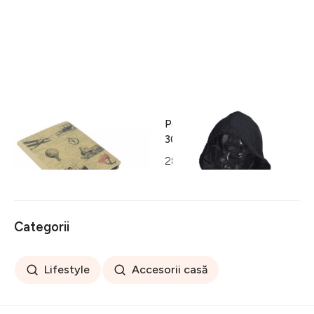
Husa iPad InArt,
Perna pentru gat cu gluga,
19.5x24.6x2 cm, Balloons
30x32 cm, poliester, gri
inchis
32 lei
28 lei
Categorii
Lifestyle
Accesorii casă