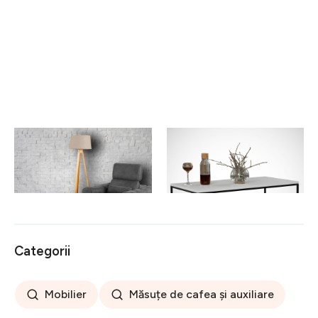
Masuta de cafea Shelf
Masuta de cafea Cosco
Walnut, Comforty,
White, Comforty,
104x56x47 cm, aluna
95x55x43 cm, alb
729 lei
614 lei
Categorii
Mobilier
Măsuțe de cafea și auxiliare