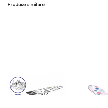
Produse similare
Masa de calcat Romania, Heinner,
Masa de calcat, Leifhei
42 x 125.5 cm, metal/bumbac,
Basic Plus, 38 x 120 cm
multicolor
216 lei
307 lei