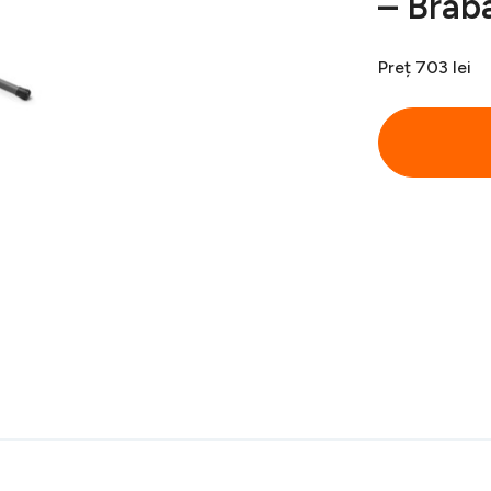
– Brab
Preț
703 lei