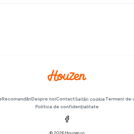
e
Recomandări
Despre noi
Contact
Termeni de u
Setări cookie
Politica de confidențialitate
© 2026 Houzen.ro