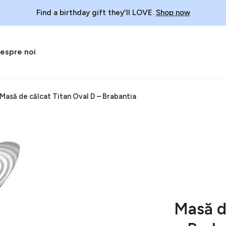
Find a birthday gift they'll LOVE.
Shop now
espre noi
Masă de călcat Titan Oval D – Brabantia
Masă d