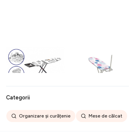
Masa de calcat Romania,
Masa de calcat, Leifheit,
Heinner, 42 x 125.5 cm,
Classic M Basic Plus, 38 x
metal/bumbac, multicolor
120 cm, multicolor
216 lei
307 lei
Categorii
Organizare și curățenie
Mese de călcat