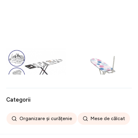
Masa de calcat Romania,
Masa de calcat, Leifheit,
Heinner, 42 x 125.5 cm,
Classic M Basic Plus, 38 x
metal/bumbac, multicolor
120 cm, multicolor
216 lei
307 lei
Categorii
Organizare și curățenie
Mese de călcat