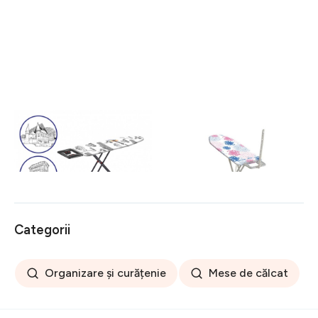
Masa de calcat Romania,
Masa de calcat, Leifheit,
Heinner, 42 x 125.5 cm,
Classic M Basic Plus, 38 x
metal/bumbac, multicolor
120 cm, multicolor
216 lei
307 lei
Categorii
Organizare și curățenie
Mese de călcat