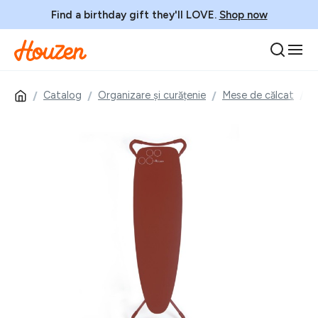
Find a birthday gift they'll LOVE.
Shop now
Catalog
Organizare și curățenie
Mese de călcat
M