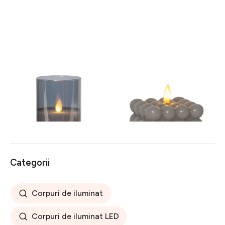
Lumânare de ceară cu LED-
Lumânare cu LED din ceară
uri gri în sticlă Star Trading
gri Star Trading Flamme
M-Twinkle, înălțime 15 cm
Dot, înălțime 9,5 cm
96 lei
49 lei
Categorii
Corpuri de iluminat
Corpuri de iluminat LED