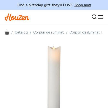
Find a birthday gift they'll LOVE.
Shop now
Catalog
Corpuri de iluminat
Corpuri de iluminat LED