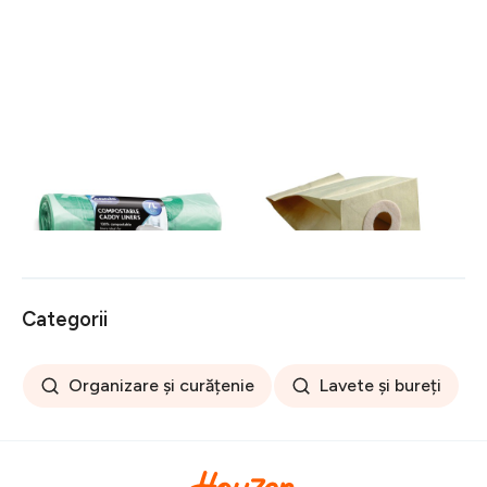
Saci de gunoi compostabili
Saci pentru aspirator de
20 buc 7 l - Addis
unică folosință 5 buc. –
Rayen
32 lei
90 lei
Categorii
Organizare și curățenie
Lavete și bureți