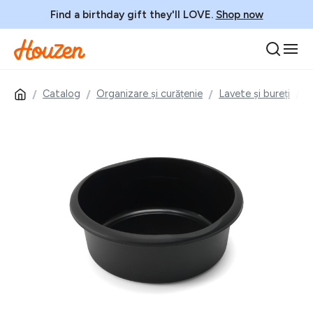
Find a birthday gift they'll LOVE.
Shop now
Catalog
Organizare și curățenie
Lavete și bureți
L