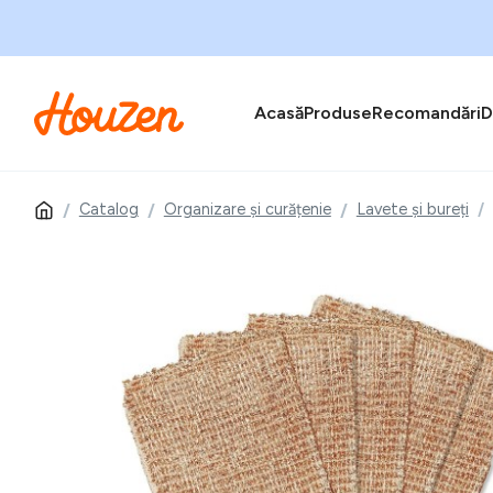
Acasă
Produse
Recomandări
D
Catalog
Organizare și curățenie
Lavete și bureți