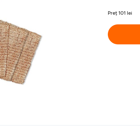
Preț
101 lei