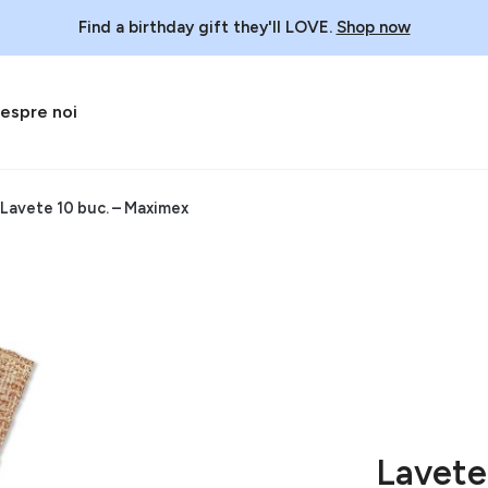
Find a birthday gift they'll LOVE.
Shop now
espre noi
Lavete 10 buc. – Maximex
Lavete