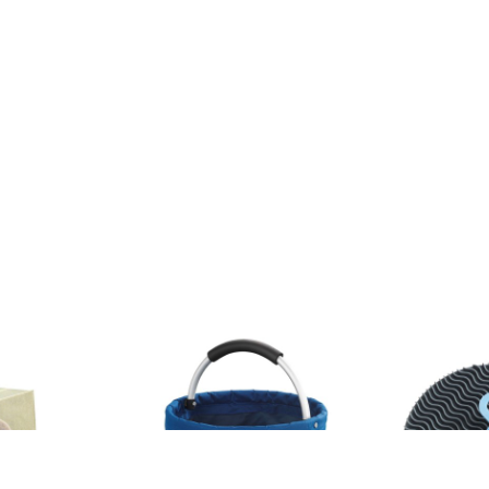
e unică
Organizator pentru produse de
Set de 2 bure
n
curățenie volum 16 l Universal –
spălarea vas
Maximex
104 lei
48 lei