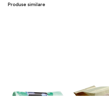
Produse similare
Saci de gunoi compostabili 20 buc
Saci pentru aspirator d
7 l - Addis
folosință 5 buc. – Raye
32 lei
90 lei