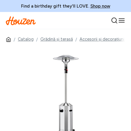
Find a birthday gift they'll LOVE.
Shop now
Catalog
Grădină și terasă
Accesorii și decorațiuni gr