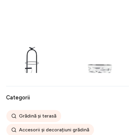
Suport decorativ pentru
Ghiveci bicolor Beti, 13 cm,
flori InArt, 22 x 53 cm,
plastic, gri/alb
metal, alb/negru
68 lei
16 lei
Categorii
Grădină și terasă
Accesorii și decorațiuni grădină