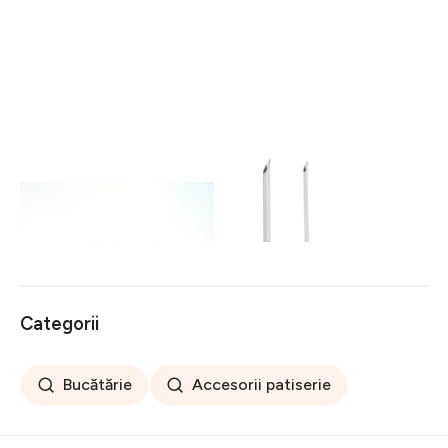
Făcăleț din lemn cu model
Set 4 duze pentru sticla de
pentru aluat Valek Made
frișcă Hendi Profi Line
with Love
161 lei
82 lei
Categorii
Bucătărie
Accesorii patiserie