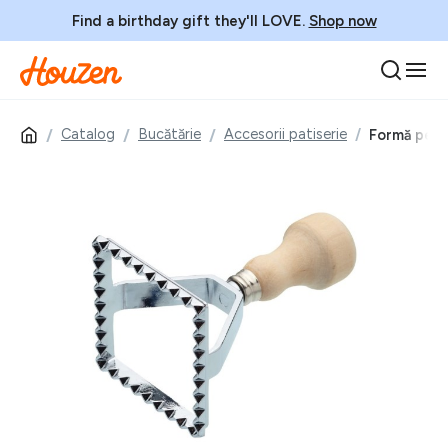
Find a birthday gift they'll LOVE.
Shop now
Catalog
Bucătărie
Accesorii patiserie
Formă pentr