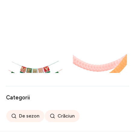
Ghirlandă de Crăciun Mery
Ghirlandă Honeycomb –
Christmas – Meri Meri
Meri Meri
116 lei
108 lei
Categorii
De sezon
Crăciun