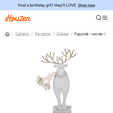
Find a birthday gift they'll LOVE.
Shop now
Catalog
De sezon
Crăciun
Figurină - ren de Crăc