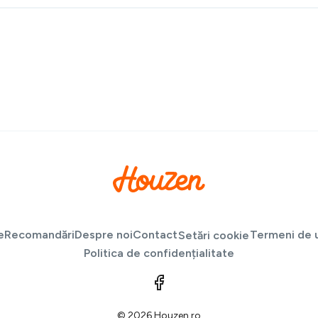
e
Recomandări
Despre noi
Contact
Termeni de u
Setări cookie
Politica de confidențialitate
© 2026 Houzen.ro