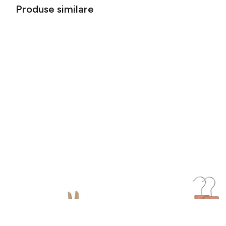
Produse similare
Set 50 cârlige din lemn pentru rufe
Set 34 bile din lemn de
Wenko Pegs
pentru dulap Compact
39 lei
61 lei