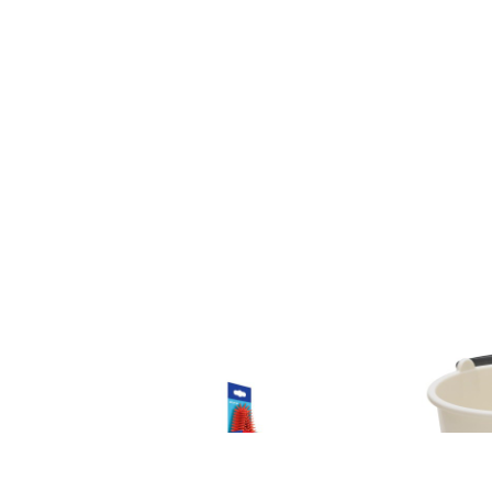
 cedru
Perie Pet – Vileda
Găleată de pl
or
29 lei
38 lei