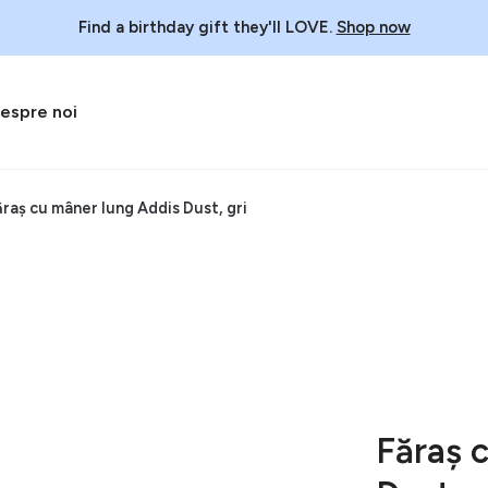
Find a birthday gift they'll LOVE.
Shop now
espre noi
ăraș cu mâner lung Addis Dust, gri
Făraș 