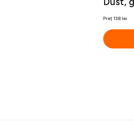
Dust, g
Preț
138 lei