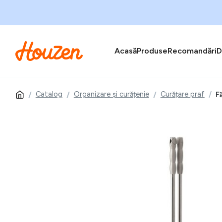
Acasă
Produse
Recomandări
D
Catalog
Organizare și curățenie
Curățare praf
F