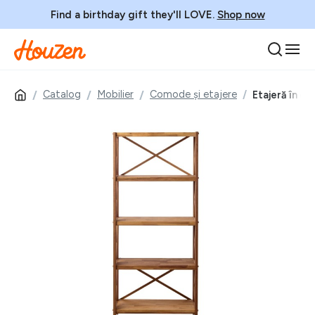
Find a birthday gift they'll LOVE.
Shop now
Catalog
Mobilier
Comode și etajere