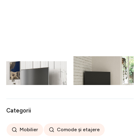
Comoda TV Bianco, Talon,
Comoda TV, Homitis,
160 x 46.1 x 49.8 cm,
Thales Corner - White,
negru/auriu
36x114x45 cm
781 lei
436 lei
Categorii
Mobilier
Comode și etajere