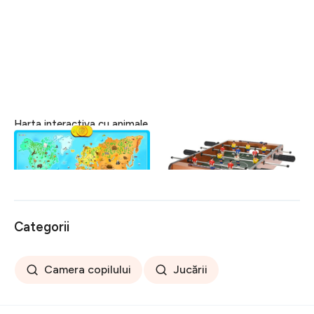
Harta interactiva cu animale
Mini masa de fotbal,
50x31x9 cm, lemn,
168 lei
multicolor
88 lei
Categorii
Camera copilului
Jucării