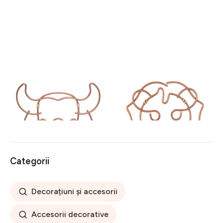
Suport decorativ perete
Suport decorativ perete
Buffalo, Metaltex, 32 x 34
Lion, Metaltex, 27 x 30 cm,
cm, inox, aramiu
inox, aramiu
88 lei
88 lei
Categorii
Decorațiuni și accesorii
Accesorii decorative