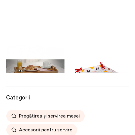
Tava pliabila pentru servire
Cos de paine Cocos,
Bamboo 50x30 cm
Heinner, 35 x 35 x 5 cm,
100% bumbac, multicolor
45 lei
12 lei
Categorii
Pregătirea și servirea mesei
Accesorii pentru servire