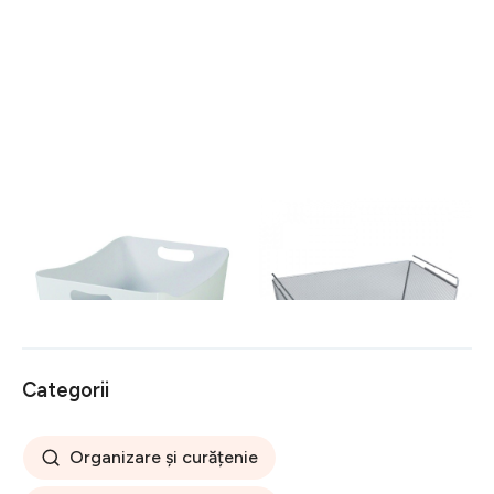
Cos de depozitare Jocca,
Cos suspendat multiuse
24x33.5x14 cm, plastic, alb
Wenko, 49 x 18 x 28 cm,
metal, argintiu
40 lei
95 lei
Categorii
Organizare și curățenie