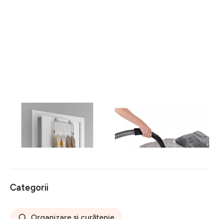
Suport suspendabil pentru
Set 6 pungi de vidat Wenko
depozitarea pantofilor
103 lei
Metaltex, 45x5x103 cm,
92 lei
metal/invelis plastic, argintiu
Categorii
Organizare și curățenie