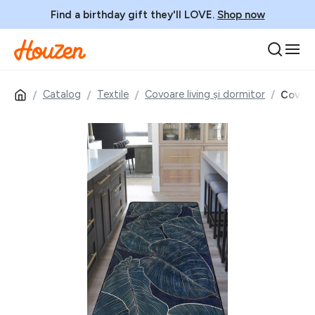
Find a birthday gift they'll LOVE.
Shop now
Catalog
Textile
Covoare living și dormitor
Covor,