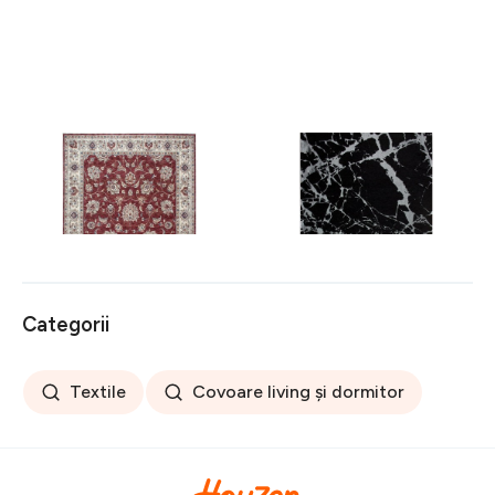
Covor rezistent Eko, ALT
Covor rezistent SM 21 -
05 - Red, Ivory, 100%
Black, Silver XW, 80x300
poliester, 80 x 150 cm
cm
256 lei
441 lei
Categorii
Textile
Covoare living și dormitor