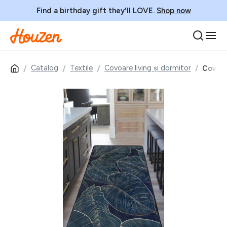
Find a birthday gift they'll LOVE.
Shop now
Catalog
Textile
Covoare living și dormitor
Covor,