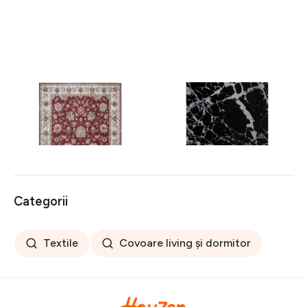
Covor rezistent Eko, ALT
Covor rezistent SM 21 -
05 - Red, Ivory, 100%
Black, Silver XW, 80x300
poliester, 80 x 150 cm
cm
256 lei
441 lei
Categorii
Textile
Covoare living și dormitor