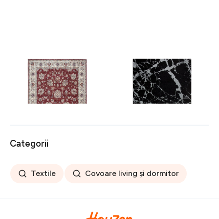
Covor rezistent Eko, ALT
Covor rezistent SM 21 -
05 - Red, Ivory, 100%
Black, Silver XW, 80x300
poliester, 80 x 150 cm
cm
256 lei
441 lei
Categorii
Textile
Covoare living și dormitor