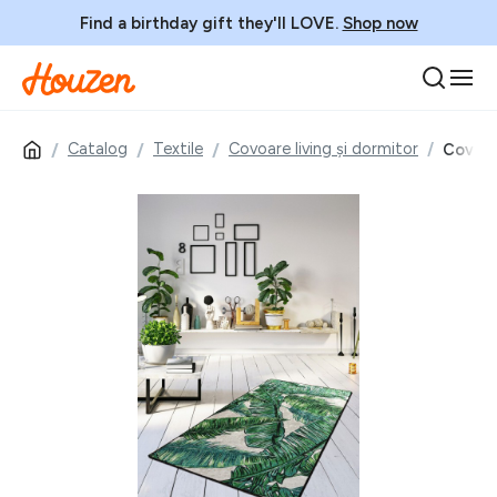
Find a birthday gift they'll LOVE.
Shop now
Catalog
Textile
Covoare living și dormitor
Covor,