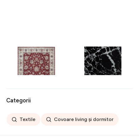
Covor rezistent Eko, ALT
Covor rezistent SM 21 -
05 - Red, Ivory, 100%
Black, Silver XW, 80x300
poliester, 80 x 150 cm
cm
256 lei
441 lei
Categorii
Textile
Covoare living și dormitor