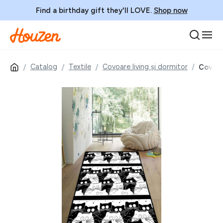
Find a birthday gift they'll LOVE.
Shop now
Catalog
Textile
Covoare living și dormitor
Covor,