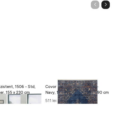
zistent, 1506 - Std,
Covor Eko rezistent, ALT 01 -
C
100% poliester, 155 x 230 cm
Navy, 100% poliester, 130 x 190 cm
15
Al
511 lei
42