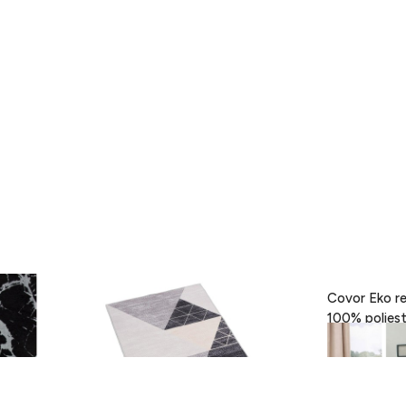
- Black,
Covor Eva, Heinner, 160 x 230 cm,
Covor Eko re
100% poliester, gri
189 lei
418 lei