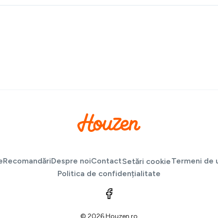
e
Recomandări
Despre noi
Contact
Termeni de u
Setări cookie
Politica de confidențialitate
© 2026 Houzen.ro