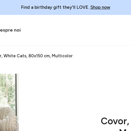
Find a birthday gift they'll LOVE.
Shop now
espre noi
, White Cats, 80x150 cm, Multicolor
Covor,