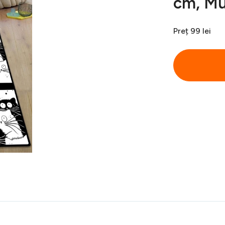
cm, Mu
Preț
99 lei