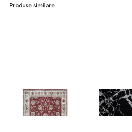
Produse similare
Covor rezistent Eko, ALT 05 - Red,
Covor rezistent SM 21 
Ivory, 100% poliester, 80 x 150 cm
Silver XW, 80x300 cm
256 lei
441 lei