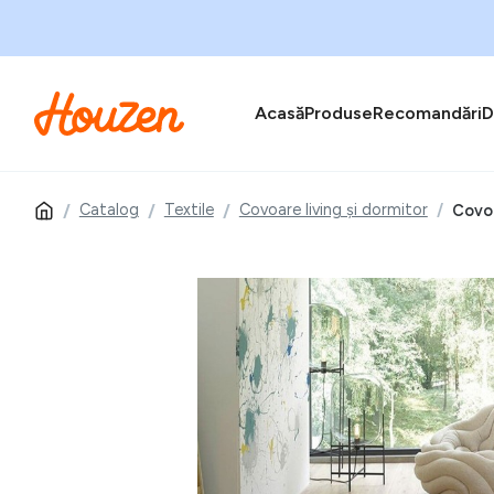
Acasă
Produse
Recomandări
D
Catalog
Textile
Covoare living și dormitor
Covor