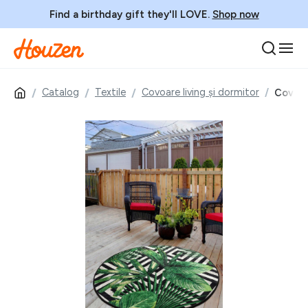
Find a birthday gift they'll LOVE.
Shop now
Catalog
Textile
Covoare living și dormitor
Covor, 