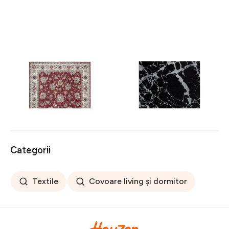
Covor rezistent Eko, ALT
Covor rezistent SM 21 -
05 - Red, Ivory, 100%
Black, Silver XW, 80x300
poliester, 80 x 150 cm
cm
256 lei
441 lei
Categorii
Textile
Covoare living și dormitor